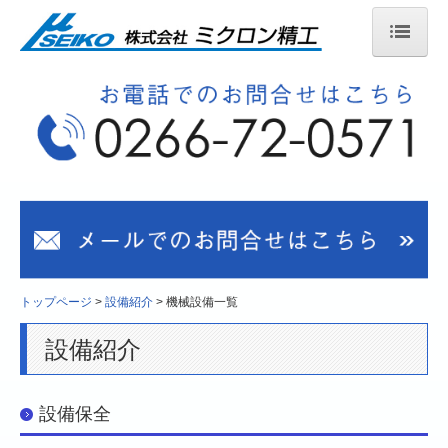
トップページ
製品情報
製品一覧
加工技術
加工工程
センターレス研削加工
トップページ
設備紹介
機械設備一覧
カム式自動旋盤
設備紹介
品質保証
設備保全
品質方針