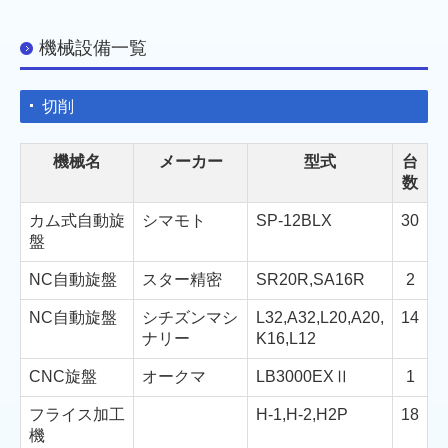
機械設備一覧
切削
機械名
メーカー
型式
台
数
カム式自動旋
シマモト
SP-12BLX
30
盤
NC自動旋盤
スター精密
SR20R,SA16R
2
NC自動旋盤
シチズンマシ
L32,A32,L20,A20,
14
ナリー
K16,L12
CNC旋盤
オークマ
LB3000EXⅡ
1
フライス加工
H-1,H-2,H2P
18
機