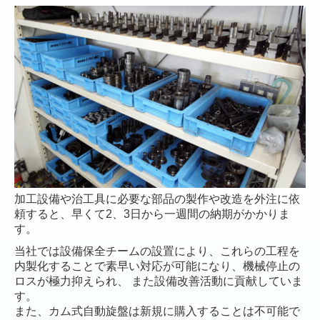
変化点管理
トレーサビリティー
QCサークル
6S活動
設備紹介
機械設備一覧
会社情報
加工設備や治工具に必要な部品の製作や改造を外注に依
頼すると、早くて2、3日から一週間の納期がかかりま
会社概要
す。
当社では設備保全チームの設置により、これらの工程を
工場案内
内製化することで素早い対応が可能になり、機械停止の
ロスが極力抑えられ、 また設備改善活動に貢献していま
採用情報
す。
また、カム式自動旋盤は新規に購入することは不可能で
募集要項