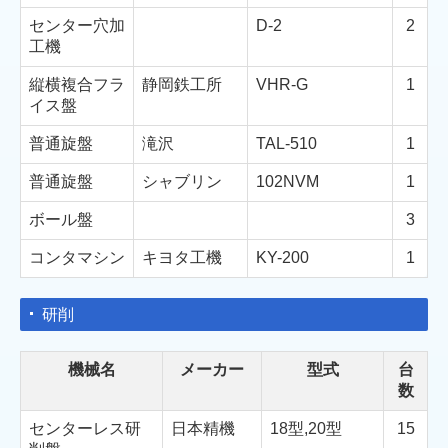
センター穴加
D-2
2
工機
縦横複合フラ
静岡鉄工所
VHR-G
1
イス盤
普通旋盤
滝沢
TAL-510
1
普通旋盤
シャブリン
102NVM
1
ボール盤
3
コンタマシン
キヨタ工機
KY-200
1
研削
機械名
メーカー
型式
台
数
センターレス研
日本精機
18型,20型
15