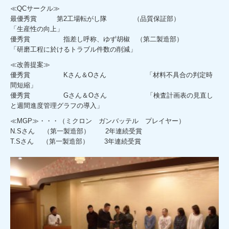
≪QCサークル≫
最優秀賞 第2工場転がし隊 （品質保証部）
「生産性の向上」
優秀賞 指差し呼称、ゆず胡椒 （第二製造部）
「研磨工程に於けるトラブル件数の削減」
≪改善提案≫
優秀賞 Kさん＆Oさん 「材料不具合の判定時
間短縮」
優秀賞 Gさん＆Oさん 「検査計画表の見直し
と週間進度管理グラフの導入」
≪MGP≫・・・（ミクロン ガンバッテル プレイヤー）
N.Sさん （第一製造部） 2年連続受賞
T.Sさん （第一製造部） 3年連続受賞