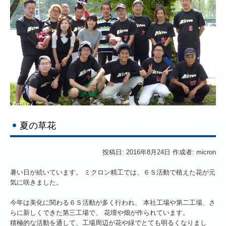
夏の草花
投稿日: 2016年8月24日 作成者: micron
暑い日が続いています。 ミクロン精工では、６Ｓ活動で植えた花が元
気に咲きました。
今年は美化に関わる６Ｓ活動が多く行われ、 本社工場や第二工場、さ
らに新しくできた第三工場で、 花壇や畑が作られています。
積極的な活動を通して、工場周辺が花や緑でとても明るくなりまし