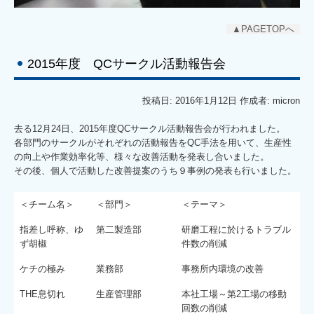
▲PAGETOPへ
2015年度 QCサークル活動報告会
投稿日: 2016年1月12日 作成者: micron
去る12月24日、2015年度QCサークル活動報告会が行われました。
各部門のサークルがそれぞれの活動報告をQC手法を用いて、生産性
の向上や作業効率化等、様々な改善活動を発表し合いました。
その後、個人で活動した改善提案のうち９事例の発表も行いました。
＜チーム名＞
＜部門＞
＜テーマ＞
指差し呼称、ゆ
第二製造部
研磨工程に於けるトラブル
ず胡椒
件数の削減
ケチの極み
業務部
事務所内環境の改善
THE息切れ
生産管理部
本社工場～第2工場の移動
回数の削減