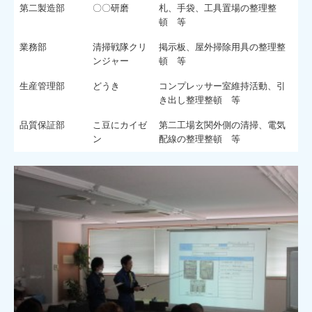
第二製造部
〇〇研磨
札、手袋、工具置場の整理整
頓 等
業務部
清掃戦隊クリ
掲示板、屋外掃除用具の整理整
ンジャー
頓 等
生産管理部
どうき
コンプレッサー室維持活動、引
き出し整理整頓 等
品質保証部
こ豆にカイゼ
第二工場玄関外側の清掃、電気
ン
配線の整理整頓 等