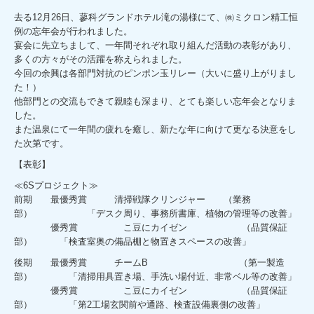
去る12月26日、蓼科グランドホテル滝の湯様にて、㈱ミクロン精工恒
例の忘年会が行われました。
宴会に先立ちまして、一年間それぞれ取り組んだ活動の表彰があり、
多くの方々がその活躍を称えられました。
今回の余興は各部門対抗のピンポン玉リレー（大いに盛り上がりまし
た！）
他部門との交流もできて親睦も深まり、とても楽しい忘年会となりま
した。
また温泉にて一年間の疲れを癒し、新たな年に向けて更なる決意をし
た次第です。
【表彰】
≪6Sプロジェクト≫
前期 最優秀賞 清掃戦隊クリンジャー （業務
部） 「デスク周り、事務所書庫、植物の管理等の改善」
優秀賞 こ豆にカイゼン （品質保証
部） 「検査室奥の備品棚と物置きスペースの改善」
後期 最優秀賞 チームB （第一製造
部） 「清掃用具置き場、手洗い場付近、非常ベル等の改善」
優秀賞 こ豆にカイゼン （品質保証
部） 「第2工場玄関前や通路、検査設備裏側の改善」