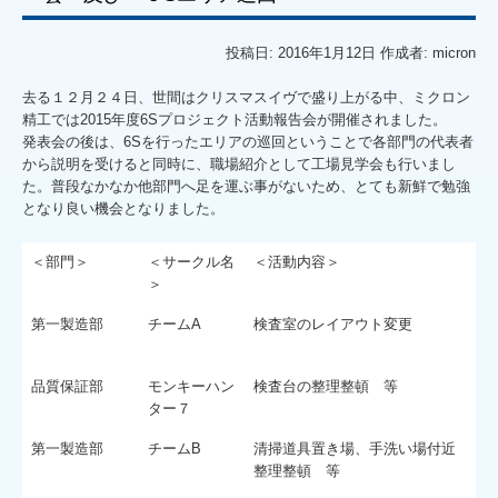
投稿日: 2016年1月12日 作成者: micron
去る１２月２４日、世間はクリスマスイヴで盛り上がる中、ミクロン
精工では2015年度6Sプロジェクト活動報告会が開催されました。
発表会の後は、6Sを行ったエリアの巡回ということで各部門の代表者
から説明を受けると同時に、職場紹介として工場見学会も行いまし
た。普段なかなか他部門へ足を運ぶ事がないため、とても新鮮で勉強
となり良い機会となりました。
＜部門＞
＜サークル名
＜活動内容＞
＞
第一製造部
チームA
検査室のレイアウト変更
品質保証部
モンキーハン
検査台の整理整頓 等
ター７
第一製造部
チームB
清掃道具置き場、手洗い場付近
整理整頓 等