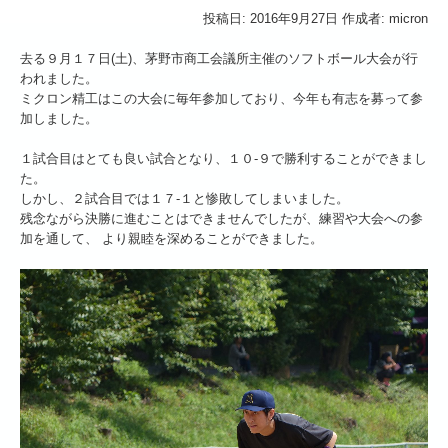
変化点管理
投稿日: 2016年9月27日 作成者: micron
去る９月１７日(土)、茅野市商工会議所主催のソフトボール大会が行
トレーサビリティー
われました。
ミクロン精工はこの大会に毎年参加しており、今年も有志を募って参
QCサークル
加しました。
6S活動
１試合目はとても良い試合となり、１０-９で勝利することができまし
た。
設備紹介
しかし、２試合目では１７-１と惨敗してしまいました。
残念ながら決勝に進むことはできませんでしたが、練習や大会への参
機械設備一覧
加を通して、 より親睦を深めることができました。
会社情報
会社概要
工場案内
採用情報
募集要項